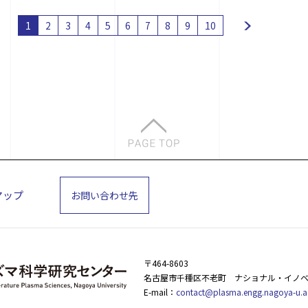
1
2
3
4
5
6
7
8
9
10
マップ
お問い合わせ先
〒464-8603
名古屋市千種区不老町
ナショナル・イノベ
E-mail：
contact@plasma.engg.nagoya-u.a