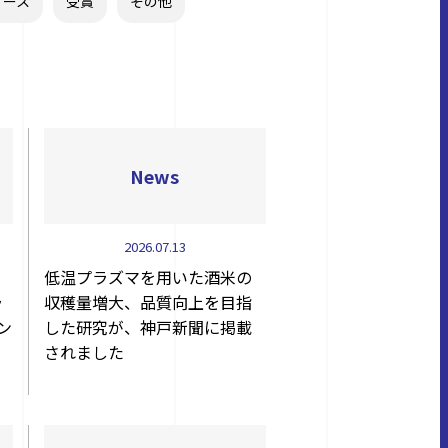
リース
受賞
その他
News
2026.07.13
低温プラズマを用いた酒米の
ラ
収穫量増大、品質向上を目指
ン
した研究が、神戸新聞に掲載
されました