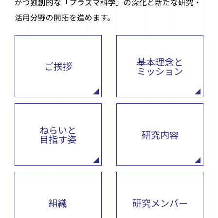
かつ独創的な「プラズマ科学」の深化と新たな研究・
活用分野の開拓を進めます。
基本理念と
ご挨拶
ミッション
お問い合わせ先
ねらいと
〒464-8603 名古屋市千種区不老町
研究内容
目指す姿
ナショナル・イノベーション・コンプレックス4F
contact@plasma.engg.nagoya-u.ac.jp
組織
研究メンバー