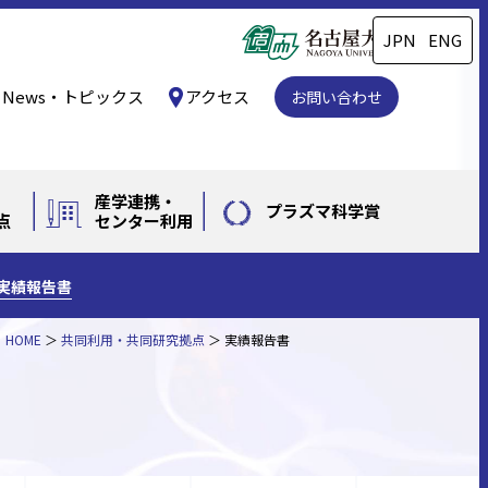
JPN
ENG
News・トピックス
アクセス
お問い合わせ
産学連携・
プラズマ科学賞
点
センター利用
実績報告書
HOME
共同利用・共同研究拠点
実績報告書