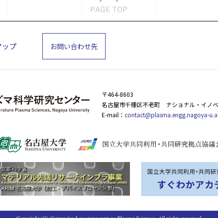
マップ
お問い合わせ先
〒464-8603
名古屋市千種区不老町
ナショナル・イノベ
E-mail：
contact@plasma.engg.nagoya-u.a
Copyright (C) Center for Low-temperature Plasma Sciences. All rights reserved.