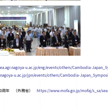
crea.agr.nagoya-u.ac.jp/eng/events/others/Cambodia-Japa
gr.nagoya-u.ac.jp/jpn/events/others/Cambodia-Japan_Symp
70周年 （外務省）
https://www.mofa.go.jp/mofaj/s_sa/se