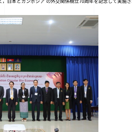
として，日本とカンボジア の外交関係樹立70周年を記念して実施