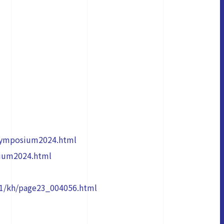
n_Symposium2024.html
osium2024.html
a1/kh/page23_004056.html