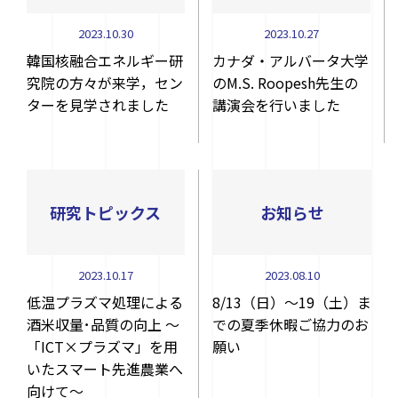
2023.10.30
2023.10.27
韓国核融合エネルギー研
カナダ・アルバータ大学
究院の方々が来学，セン
のM.S. Roopesh先生の
ターを見学されました
講演会を行いました
研究トピックス
お知らせ
お問い合わせ先
〒464-8603 名古屋市千種区不老町
ナショナル・イノベーション・コンプレックス4F
2023.10.17
2023.08.10
低温プラズマ処理による
8/13（日）～19（土）ま
contact@plasma.engg.nagoya-u.ac.jp
酒米収量･品質の向上 〜
での夏季休暇ご協力のお
「ICT×プラズマ」を用
願い
いたスマート先進農業へ
向けて〜