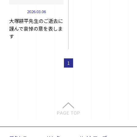
2026.03.06
大塚耕平先生のご逝去に
謹んで哀悼の意を表しま
す
1
お問い合わせ先
〒464-8603 名古屋市千種区不老町
ナショナル・イノベーション・コンプレックス4F
contact@plasma.engg.nagoya-u.ac.jp