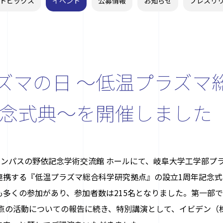
トピックス
イベント
公募情報
お知らせ
プレスリ
ラズマの日 ～低温プラズ
記念式典～を開催しました
ャンパスの野依記念学術交流館 ホールにて、岐阜大学工学部プ
連携する『低温プラズマ総合科学研究拠点』の設立1周年記念
多くの参加があり、参加者数は215名となりました。第一部で
点の活動についての報告に続き、
特別講演として、イビデン（