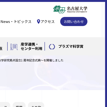
News・トピックス
アクセス
お問い合わせ
産学連携・
プラズマ科学賞
点
センター利用
科学研究拠点設立1 周年記念式典～を開催しました