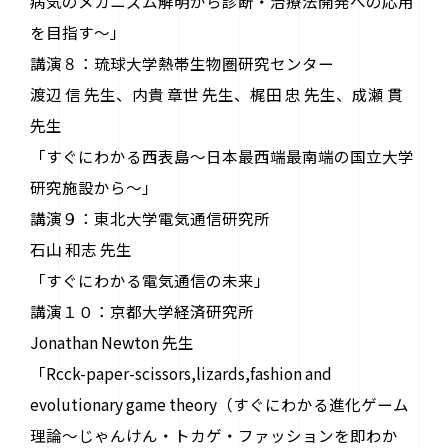
病気のメカニズム解明から診断・治療法開発への応用
を目指す～」
講演８：琉球大学熱帯生物圏研究センター
渡辺 信 先生、内貴 章世 先生、梶田 忠 先生、成瀬 貫
先生
「すぐにわかる西表島～日本最西端最南端の国立大学
研究施設から～」
講演９：東北大学電気通信研究所
石山 和志 先生
「すぐにわかる電気通信の未来」
講演１０：京都大学経済研究所
Jonathan Newton 先生
「Rcck-paper-scissors,lizards,fashion and
evolutionary game theory（すぐにわかる進化ゲーム
理論～じゃんけん・トカゲ・ファッションを即わか