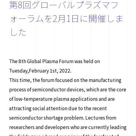
第8回グローバルプラズマフ
ォーラムを2月1日に開催しま
した
The 8th Global Plasma Forum was held on
Tuesday,February 1st, 2022.
お問い合わせ先
This time, the forum focused on the manufacturing
〒464-8603 名古屋市千種区不老町
process of semiconductor devices, which are the core
ナショナル・イノベーション・コンプレックス4F
of low-temperature plasma applications and are
contact@plasma.engg.nagoya-u.ac.jp
attracting social attention due to the recent
semiconductor shortage problem. Lectures from
researchers and developers who are currently leading