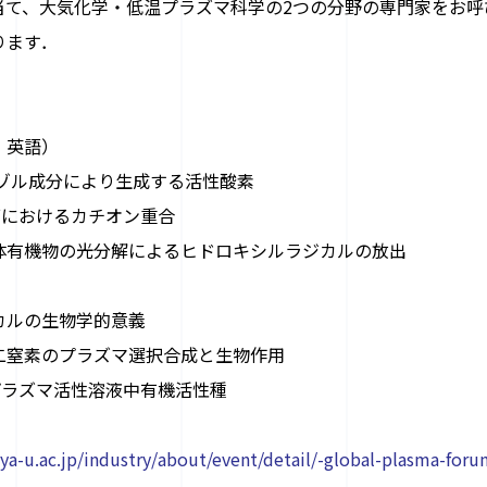
当て、大気化学・低温プラズマ科学の
2
つの分野の専門家をお呼
ります．
、英語）
ゾル成分により生成する活性酸素
面におけるカチオン重合
体有機物の光分解によるヒドロキシルラジカルの放出
カルの生物学的意義
二窒素のプラズマ選択合成と生物作用
プラズマ活性溶液中有機活性種
ya-u.ac.jp/industry/about/event/detail/-global-plasma-for