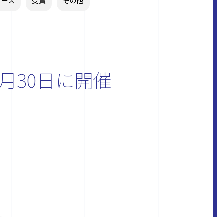
リース
受賞
その他
月30日に開催