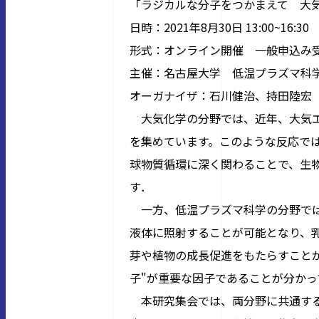
「ラジカルな分子をつかまえて 大
日時：
2021
年
8
月
30
日
13:00~16:30
形式：オンライン開催 一般申込み
主催：名古屋大学 低温プラズマ科
オーガナイザ：石川健治、持田陸宏
大気化学の分野では、近年、大気エ
を集めています。このような反応では
球物質循環に深く関わることで、生
す．
一方、低温プラズマ科学の分野では
液体に照射することが可能となり、
芽や植物の成長促進をもたらすこと
子"が重要な因子であることが分かっ
本研究集会では、両分野に共通する