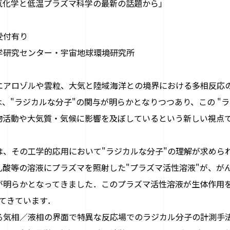
気化学と低温プラズマ科学の最新の話題から」
受付有り
学研究センター・宇宙地球環境研究所
アロゾルや雲粒、大気と陸域海洋との境界における多相反応
、"ラジカルな分子"の関与が明らかとなりつつあり、この "
物活動や大気質・気候に影響を及ぼしているという新しい視点
、その工学的応用において
"
ラジカルな分子
"
の理解が求めら
乳酸等の溶液にプラズマを照射した"プラズマ活性溶液"が、が
が明らかとなってきました．このプラズマ活性溶液が生体作用を
てきています．
気相／液相の界面で特異な反応場でのラジカル分子の計測手