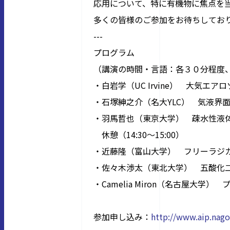
応用について、特に有機物に焦点を
多くの皆様のご参加をお待ちしてお
---
プログラム
（講演の時間・言語：各３０分程度
・白岩学（
UC Irvine
） 大気エアロ
・石塚紳之介（名大
YLC
） 気液界
・羽馬哲也（東京大学） 疎水性液
休憩（
14:30
～
15:00
）
・近藤隆（富山大学） フリーラジ
・佐々木渉太（東北大学） 五酸化
・
Camelia Miron
（名古屋大学） 
参加申し込み：
http://www.aip.nago