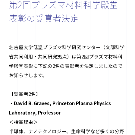
第2回プラズマ材料科学殿堂
表彰の受賞者決定
名古屋大学低温プラズマ科学研究センター（文部科学
省共同利用・共同研究拠点）は第2回プラズマ材料科
学殿堂表彰に下記の2
名の表彰者を決定しましたので
お問い合わせ先
お知らせします。
〒464-8603 名古屋市千種区不老町
ナショナル・イノベーション・コンプレックス4F
【受賞者2名】
contact@plasma.engg.nagoya-u.ac.jp
・
David B. Graves, Princeton Plasma Physics
Laboratory, Professor
＜授賞理由＞
半導体、ナノテクノロジー、生命科学など多くの分野