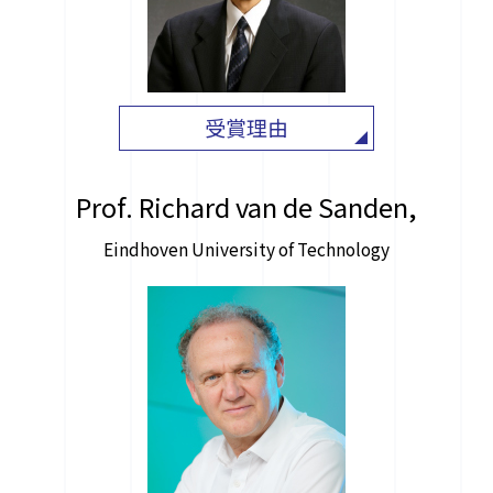
お問い合わせ先
〒464-8603 名古屋市千種区不老町
ナショナル・イノベーション・コンプレックス4F
contact@plasma.engg.nagoya-u.ac.jp
受賞理由
Prof. Richard van de Sanden,
Eindhoven University of Technology